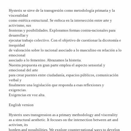
Hysterix se sirve de la transgresión como metodología primaria y la
visceralidad
como estética estructural. Se enfoca en la intersección entre arte y
activismo, sus
fronteras y posibilidades. Exploramos formas contra-racionales para
desarrollar y
ejecutar trabajo colectivo. Con el objetivo de cuestionar la dicotomía e
inequidad
de valoración sobre lo racional asociado a lo masculino en relación a lo
emocional
asociado a lo femenino. Abrazamos la histeria.
Nuestra propuesta en gran parte emplea el aspecto sensorial y
emocional del arte
para crear puentes entre ciudadanía, espacios públicos, comunicación
verbal y
finalmente una legislación que responda a esas reflexiones y
exigencias.
Exigencias en voz alta.
English version
Hysterix uses transgression as a primary methodology and viscerality
as a structural aesthetic.
It focuses on the intersection between art and
activism, its
borders and possibilities.
We explore counter-rational ways to develop