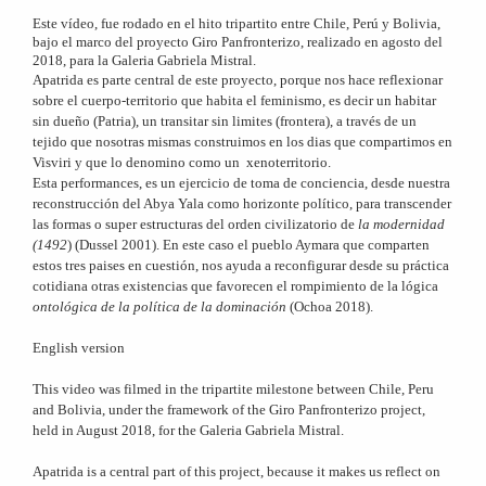
Este vídeo, fue rodado en el hito tripartito entre Chile, Perú y Bolivia,
bajo el marco del proyecto Giro Panfronterizo, realizado en agosto del
2018, para la Galeria Gabriela Mistral.
Apatrida es parte central de este proyecto, porque nos hace reflexionar
sobre el cuerpo-territorio que habita el feminismo, es decir un habitar
sin dueño (Patria), un transitar sin limites (frontera), a través de un
tejido que nosotras mismas construimos en los dias que compartimos en
Visviri y que lo denomino como un xenoterritorio.
Esta performances, es un ejercicio de toma de conciencia, desde nuestra
reconstrucción del Abya Yala como horizonte político, para transcender
las formas o super estructuras del orden civilizatorio de
la modernidad
(1492
) (Dussel 2001). En este caso el pueblo Aymara que comparten
estos tres paises en cuestión, nos ayuda a reconfigurar desde su práctica
cotidiana otras existencias que favorecen el rompimiento de la lógica
ontológica de la política de la dominación
(Ochoa 2018).
English version
This video was filmed in the tripartite milestone between Chile, Peru
and Bolivia, under the framework of the Giro Panfronterizo project,
held in August 2018, for the Galeria Gabriela Mistral.
Apatrida is a central part of this project, because it makes us reflect on