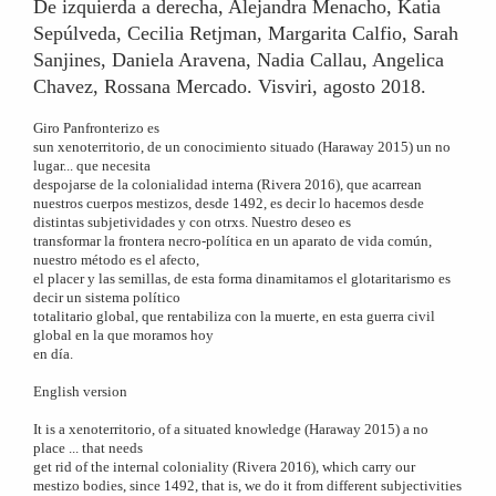
De izquierda a derecha, Alejandra Menacho, Katia
Sepúlveda, Cecilia Retjman, Margarita Calfio, Sarah
Sanjines, Daniela Aravena, Nadia Callau, Angelica
Chavez, Rossana Mercado. Visviri, agosto 2018.
Giro Panfronterizo es
sun xenoterritorio, de un conocimiento situado (Haraway 2015) un no
lugar... que necesita
despojarse de la colonialidad interna (Rivera 2016), que acarrean
nuestros cuerpos mestizos, desde 1492, es decir lo hacemos desde
distintas subjetividades y con otrxs. Nuestro deseo es
transformar la frontera necro-política en un aparato de vida común,
nuestro método es el afecto,
el placer y las semillas, de esta forma dinamitamos el glotaritarismo es
decir un sistema político
totalitario global, que rentabiliza con la muerte, en esta guerra civil
global en la que moramos hoy
en día.
English version
It is a xenoterritorio, of a situated knowledge (Haraway 2015) a no
place ... that needs
get rid of the internal coloniality (Rivera 2016), which carry our
mestizo bodies, since 1492, that is, we do it from different subjectivities