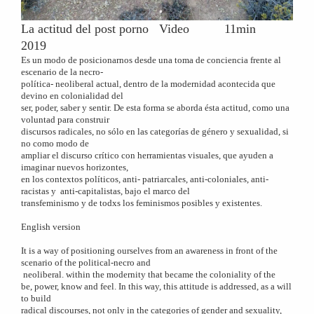
La actitud del post porno Video 11min
2019
Es un modo de posicionarnos desde una toma de conciencia frente al
escenario de la necro-
política- neoliberal actual, dentro de la modernidad acontecida que
devino en colonialidad del
ser, poder, saber y sentir. De esta forma se aborda ésta actitud, como una
voluntad para construir
discursos radicales, no sólo en las categorías de género y sexualidad, si
no como modo de
ampliar el discurso crítico con herramientas visuales, que ayuden a
imaginar nuevos horizontes,
en los contextos políticos, anti- patriarcales, anti-coloniales, anti-
racistas y anti-capitalistas, bajo el marco del
transfeminismo y de todxs los feminismos posibles y existentes.
English version
It is a way of positioning ourselves from an awareness in front of the
scenario of the political-necro and
neoliberal. within the modernity that became the coloniality of the
be, power, know and feel.
In this way, this attitude is addressed, as a will
to build
radical discourses, not only in the categories of gender and sexuality,