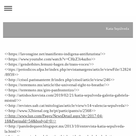
Katia Sepúlveda
<<https://lavoragine.net/manifiesto-indigena-antifuturista/>>
<<https://www.youtube.com/watch?v=CHzZ3i4azho>>
<<https://genderbites.fernuni-hagen.de/trans-voces/>>
<<ttps://periodicos.ufpa.br/index.php/revistamargens/article/viewFile/12824
/8959>>
<<http://crisol.parisnanterre.fr/index.php/crisol/article/view/246>>
<<https://terremoto.mx/article/the-universal-right-to-breathe/>>
<<https://terremoto.mx/giro-panfronterizo/>>
<<http://artishockrevista.com/2019/02/21/katia-sepulveda-galeria-gabriela-
mistral/>>
<<http://revistes.uab.cat/mitologias/article/view/v14-valencia-sepulveda>>
<<http://www.32bienal.org.br/pt/participants/o/2568>>
<<http://www.lun.com/Pages/NewsDetail.aspx?dt=2017-04-
18&PaginaId=54&bodyid=0>>
<<http://paroledequeer.blogspot.mx/2013/10/entrevista-katia-sepulveda-
la.html>>