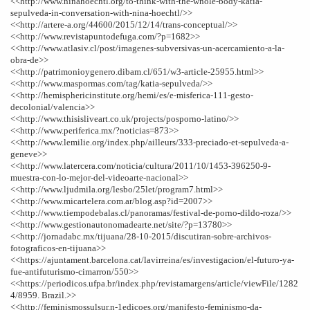
<<http://www.ninahoechtl.org/to-think-with-the-whole-body-katia-
sepulveda-in-conversation-with-nina-hoechtl/>>
<<http://artere-a.org/44600/2015/12/14/trans-conceptual/>>
<<http://www.revistapuntodefuga.com/?p=1682>>
<<http://www.atlasiv.cl/post/imagenes-subversivas-un-acercamiento-a-la-
obra-de>>
<<http://patrimonioygenero.dibam.cl/651/w3-article-25955.html>>
<<http://www.maspormas.com/tag/katia-sepulveda/>>
<<http://hemisphericinstitute.org/hemi/es/e-misferica-111-gesto-
decolonial/valencia>>
<<http://www.thisisliveart.co.uk/projects/posporno-latino/>>
<<http://www.periferica.mx/?noticias=873>>
<<http://www.lemilie.org/index.php/ailleurs/333-preciado-et-sepulveda-a-
geneve>>
<<http://www.latercera.com/noticia/cultura/2011/10/1453-396250-9-
muestra-con-lo-mejor-del-videoarte-nacional>>
<<http://www.ljudmila.org/lesbo/25let/program7.html>>
<<http://www.micartelera.com.ar/blog.asp?id=2007>>
<<http://www.tiempodebalas.cl/panoramas/festival-de-porno-dildo-roza/>>
<<http://www.gestionautonomadearte.net/site/?p=13780>>
<<http://jornadabc.mx/tijuana/28-10-2015/discutiran-sobre-archivos-
fotograficos-en-tijuana>>
<<https://ajuntament.barcelona.cat/lavirreina/es/investigacion/el-futuro-ya-
fue-antifuturismo-cimarron/550>>
<<https://periodicos.ufpa.br/index.php/revistamargens/article/viewFile/1282
4/8959. Brazil.>>
<<http://feminismossulsur.n-
1edicoes.org/manifesto-
feminismo-da-