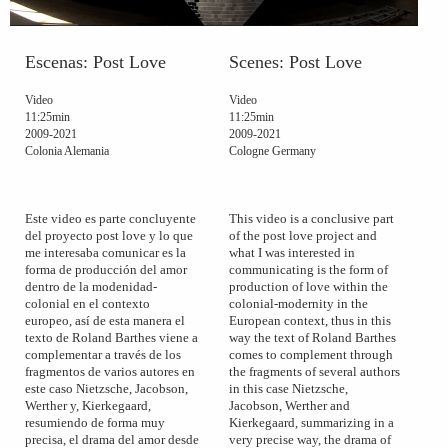
Escenas: Post Love
Scenes: Post Love
Video
Video
11:25min
11:25min
2009-2021
2009-2021
Colonia Alemania
Cologne Germany
Este video es parte concluyente
This video is a conclusive part
del proyecto post love y lo que
of the post love project and
me interesaba comunicar es la
what I was interested in
forma de producción del amor
communicating is the form of
dentro de la modenidad-
production of love within the
colonial en el contexto
colonial-modernity in the
europeo, así de esta manera el
European context, thus in this
texto de Roland Barthes viene a
way the text of Roland Barthes
complementar a través de los
comes to complement through
fragmentos de varios autores en
the fragments of several authors
este caso Nietzsche, Jacobson,
in this case Nietzsche,
Werther y, Kierkegaard,
Jacobson, Werther and
resumiendo de forma muy
Kierkegaard, summarizing in a
precisa, el drama del amor desde
very precise way, the drama of