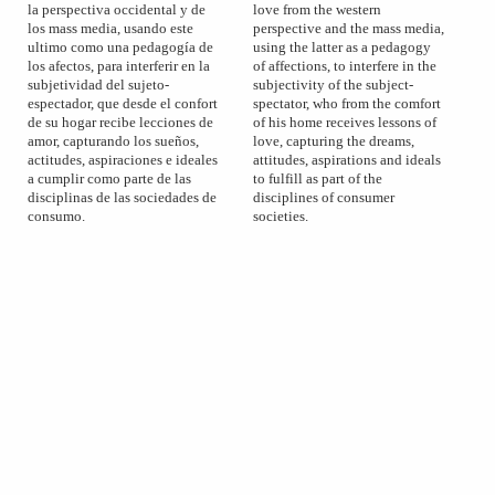
la perspectiva occidental y de
love from the western
los mass media, usando este
perspective and the mass media,
ultimo como una pedagogía de
using the latter as a pedagogy
los afectos, para interferir en la
of affections, to interfere in the
subjetividad del sujeto-
subjectivity of the subject-
espectador, que desde el confort
spectator, who from the comfort
de su hogar recibe lecciones de
of his home receives lessons of
amor, capturando los sueños,
love, capturing the dreams,
actitudes, aspiraciones e ideales
attitudes, aspirations and ideals
a cumplir como parte de las
to fulfill as part of the
disciplinas de las sociedades de
disciplines of consumer
consumo.
societies.