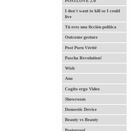
POSTLOVE 2.0
I don´t want to kill so I could
live
Tú eres una ficción política
Outcome gesture
Post Porn Vérité
Pascha Revolution!
Wish
Ano
Cogito ergo Video
Showroom
Domestic Device
Beauty vs Beauty
Postsexual