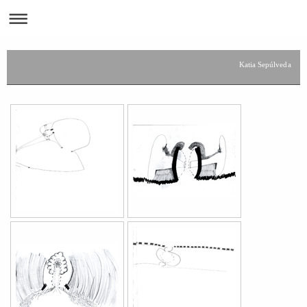
Katia Sepúlveda