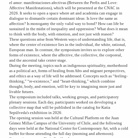
el amor: manifestaciones afectivas (Between the Prefix and Love:
Affective Manifestations), which will be presented at the CNAC in
2026. It seeks to open a space where art and academia can engage in
dialogue to dismantle certain dominant ideas: Is love the same as
affection? Is monogamy the only valid way to bond? How can life be
sustained in the midst of inequality and oppression? What does it mean
to think with the body, with emotion, and not just with reason?
These questions arise from Western ways of understanding life, that is,
where the center of existence lies in the individual, the white, rational,
European man. In contrast, the symposium invites us to explore other
forms of existence, where the affective, the collective, the corporeal,
and the ancestral take center stage.
During the meeting, topics such as indigenous spirituality, motherhood
as a political act, forms of healing from Afro and migrant perspectives,
and ethics as a way of life will be addressed. Concepts such as “feeling-
thinking,” “re-existence,” and “heart-thinking,” which combine
thought, body, and emotion, will be key to imagining more just and
livable futures.
The symposium included talks, working groups, and participatory
plenary sessions. Each day, participants worked on developing a
collective map that will be published in the catalog for Katia
Sepúlveda's exhibition in 2026.
The opening session was held at the Cultural Platform on the Juan
Gómez Millas Campus of the University of Chile, and the following
days were held at the National Center for Contemporary Art, with a cold
buffet for those attending the full day (morning and afternoon).