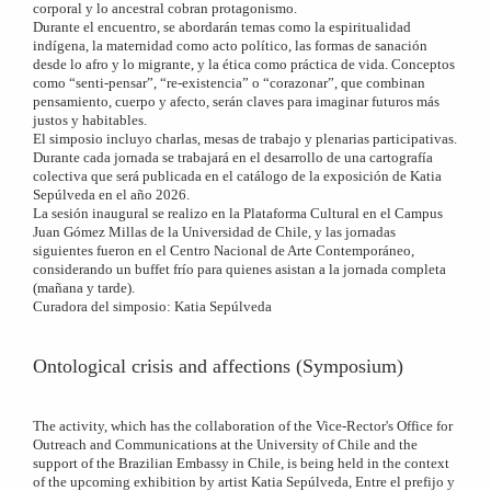
corporal y lo ancestral cobran protagonismo.
Durante el encuentro, se abordarán temas como la espiritualidad
indígena, la maternidad como acto político, las formas de sanación
desde lo afro y lo migrante, y la ética como práctica de vida. Conceptos
como “senti-pensar”, “re-existencia” o “corazonar”, que combinan
pensamiento, cuerpo y afecto, serán claves para imaginar futuros más
justos y habitables.
El simposio incluyo charlas, mesas de trabajo y plenarias participativas.
Durante cada jornada se trabajará en el desarrollo de una cartografía
colectiva que será publicada en el catálogo de la exposición de Katia
Sepúlveda en el año 2026.
La sesión inaugural se realizo en la Plataforma Cultural en el Campus
Juan Gómez Millas de la Universidad de Chile, y las jornadas
siguientes fueron en el Centro Nacional de Arte Contemporáneo,
considerando un buffet frío para quienes asistan a la jornada completa
(mañana y tarde).
Curadora del simposio: Katia Sepúlveda
Ontological crisis and affections (Symposium)
The activity, which has the collaboration of the Vice-Rector's Office for
Outreach and Communications at the University of Chile and the
support of the Brazilian Embassy in Chile, is being held in the context
of the upcoming exhibition by artist Katia Sepúlveda, Entre el prefijo y